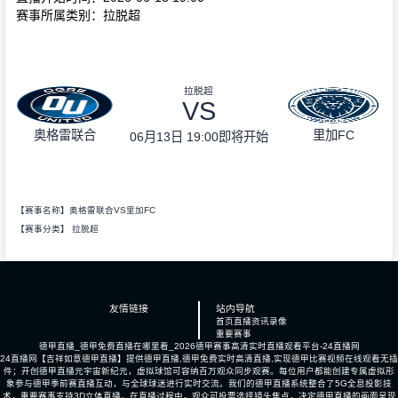
赛事所属类别：拉脱超
拉脱超
VS
奥格雷联合
里加FC
06月13日 19:00
即将开始
【赛事名称】奥格雷联合VS里加FC
【赛事分类】
拉脱超
友情链接
站内导航
首页
直播
资讯
录像
重要赛事
德甲直播_德甲免费直播在哪里看_2026德甲赛事高清实时直播观看平台-24直播网
24直播网【吉祥如意德甲直播】提供德甲直播,德甲免费实时高清直播,实现德甲比赛视频在线观看无插
件；开创德甲直播元宇宙新纪元，虚拟球馆可容纳百万观众同步观赛。每位用户都能创建专属虚拟形
象参与德甲季前赛直播互动，与全球球迷进行实时交流。我们的德甲直播系统整合了5G全息投影技
术，重要赛事支持3D立体直播。在直播过程中，观众可投票选择镜头焦点，决定德甲直播的画面呈现