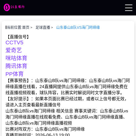
页
当前位置:
首页
足球直播
山东泰山B队VS海门珂缔缘
播
讯
【直播信号】
CCTV5
像
赛事
爱奇艺
咪咕体育
腾讯体育
PP体育
【赛事预告】：山东泰山B队vs海门珂缔缘：山东泰山B队vs海门珂
缔缘直播在线看，24直播网提供山东泰山B队vs海门珂缔缘免费在
线直播视频观看，球队阵容，比赛实时解说同时文字直播分享。
【友好提示】：如果本页面比赛已经过期，或者以上信号都无效，
请进入主页查看最新直播信号
山东泰山B队vs海门珂缔缘 相关信息 赛事关键词：山东泰山B队vs
海门珂缔缘直播在线观看免费、山东泰山B队vs海门珂缔缘直播、
山东泰山B队vs海门珂缔缘直播视频
比赛对阵双方：山东泰山B队vs海门珂缔缘
直播开始时间：2026-06-13 19:00