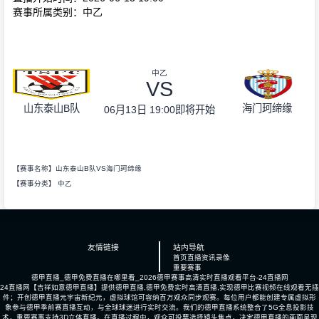
赛事所属类别：中乙
中乙
VS
山东泰山B队
海门珂缔缘
06月13日 19:00
即将开始
【赛事名称】山东泰山B队VS海门珂缔缘
【赛事分类】
中乙
友情链接
站内导航
首页
直播
资讯
录像
重要赛事
德甲直播_德甲免费直播在哪里看_2026德甲赛事高清实时直播观看平台-24直播网
24直播网【吉祥如意德甲直播】提供德甲直播,德甲免费实时高清直播,实现德甲比赛视频在线观看无插
件；开创德甲直播元宇宙新纪元，虚拟球馆可容纳百万观众同步观赛。每位用户都能创建专属虚拟形
象参与德甲季前赛直播互动，与全球球迷进行实时交流。我们的德甲直播系统整合了5G全息投影技
术，重要赛事支持3D立体直播。在直播过程中，观众可投票选择镜头焦点，决定德甲直播的画面呈现