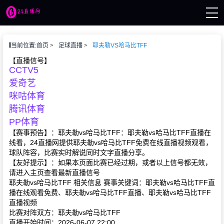
页
当前位置:
首页
足球直播
耶夫勒VS哈马比TFF
播
讯
【直播信号】
CCTV5
像
赛事
爱奇艺
咪咕体育
腾讯体育
PP体育
【赛事预告】：耶夫勒vs哈马比TFF：耶夫勒vs哈马比TFF直播在
线看，24直播网提供耶夫勒vs哈马比TFF免费在线直播视频观看，
球队阵容，比赛实时解说同时文字直播分享。
【友好提示】：如果本页面比赛已经过期，或者以上信号都无效，
请进入主页查看最新直播信号
耶夫勒vs哈马比TFF 相关信息 赛事关键词：耶夫勒vs哈马比TFF直
播在线观看免费、耶夫勒vs哈马比TFF直播、耶夫勒vs哈马比TFF
直播视频
比赛对阵双方：耶夫勒vs哈马比TFF
直播开始时间：2026-06-07 22:00