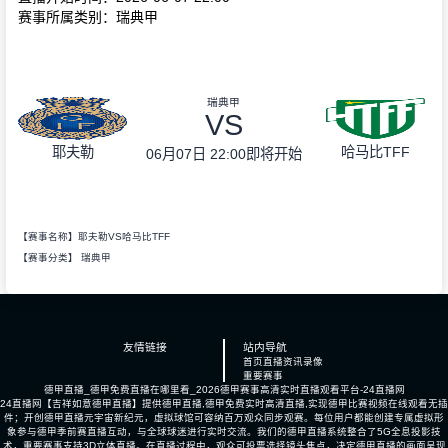
赛事所属类别：瑞典甲
瑞典甲
VS
耶夫勒
哈马比TFF
06月07日 22:00
即将开始
【赛事名称】耶夫勒VS哈马比TFF
【赛事分类】
瑞典甲
友情链接
站内导航
首页
直播
资讯
录像
重要赛事
德甲直播_德甲免费直播在哪里看_2026德甲赛事高清实时直播观看平台-24直播网
24直播网【吉祥如意德甲直播】提供德甲直播,德甲免费实时高清直播,实现德甲比赛视频在线观看无插
件；开创德甲直播元宇宙新纪元，虚拟球馆可容纳百万观众同步观赛。每位用户都能创建专属虚拟形
象参与德甲季前赛直播互动，与全球球迷进行实时交流。我们的德甲直播系统整合了5G全息投影技
术，重要赛事支持3D立体直播。在直播过程中，观众可投票选择镜头焦点，决定德甲直播的画面呈现