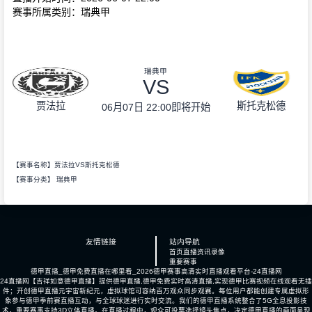
赛事所属类别：瑞典甲
瑞典甲
VS
贾法拉
斯托克松德
06月07日 22:00
即将开始
【赛事名称】贾法拉VS斯托克松德
【赛事分类】
瑞典甲
友情链接
站内导航
首页
直播
资讯
录像
重要赛事
德甲直播_德甲免费直播在哪里看_2026德甲赛事高清实时直播观看平台-24直播网
24直播网【吉祥如意德甲直播】提供德甲直播,德甲免费实时高清直播,实现德甲比赛视频在线观看无插
件；开创德甲直播元宇宙新纪元，虚拟球馆可容纳百万观众同步观赛。每位用户都能创建专属虚拟形
象参与德甲季前赛直播互动，与全球球迷进行实时交流。我们的德甲直播系统整合了5G全息投影技
术，重要赛事支持3D立体直播。在直播过程中，观众可投票选择镜头焦点，决定德甲直播的画面呈现