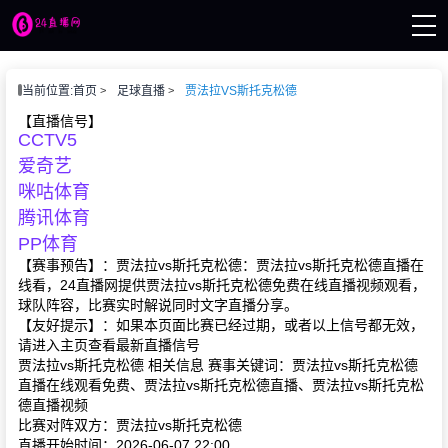
页
当前位置:
首页
足球直播
贾法拉VS斯托克松德
播
讯
【直播信号】
CCTV5
像
赛事
爱奇艺
咪咕体育
腾讯体育
PP体育
【赛事预告】：贾法拉vs斯托克松德：贾法拉vs斯托克松德直播在
线看，24直播网提供贾法拉vs斯托克松德免费在线直播视频观看，
球队阵容，比赛实时解说同时文字直播分享。
【友好提示】：如果本页面比赛已经过期，或者以上信号都无效，
请进入主页查看最新直播信号
贾法拉vs斯托克松德 相关信息 赛事关键词：贾法拉vs斯托克松德
直播在线观看免费、贾法拉vs斯托克松德直播、贾法拉vs斯托克松
德直播视频
比赛对阵双方：贾法拉vs斯托克松德
直播开始时间：2026-06-07 22:00