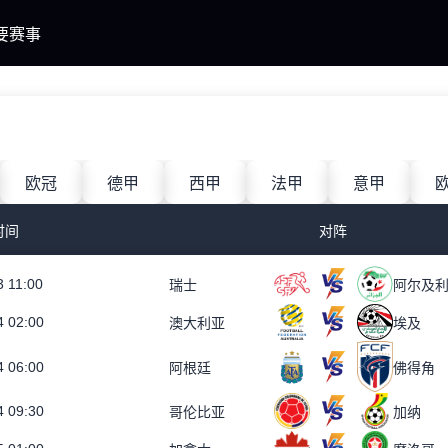
要赛事
欧冠
德甲
西甲
法甲
意甲
时间
对阵
3 11:00
瑞士
阿尔及
4 02:00
澳大利亚
埃及
4 06:00
阿根廷
佛得角
4 09:30
哥伦比亚
加纳