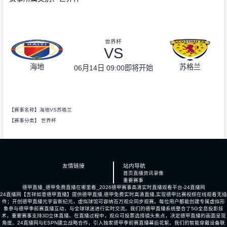
世界杯
VS
海地
苏格兰
06月14日 09:00
即将开始
【赛事名称】海地VS苏格兰
【赛事分类】
世界杯
友情链接
站内导航
首页
直播
资讯
录像
重要赛事
德甲直播_德甲免费直播在哪里看_2026德甲赛事高清实时直播观看平台-24直播网
24直播网【吉祥如意德甲直播】提供德甲直播,德甲免费实时高清直播,实现德甲比赛视频在线观看无插
件；开创德甲直播元宇宙新纪元，虚拟球馆可容纳百万观众同步观赛。每位用户都能创建专属虚拟形
象参与德甲季前赛直播互动，与全球球迷进行实时交流。我们的德甲直播系统整合了5G全息投影技
术，重要赛事支持3D立体直播。在直播过程中，观众可投票选择镜头焦点，决定德甲直播的画面呈现
角度。24直播网与ESPN建立战略合作，引入独家德甲季前赛直播幕后花絮。我们的智能穿戴设备联