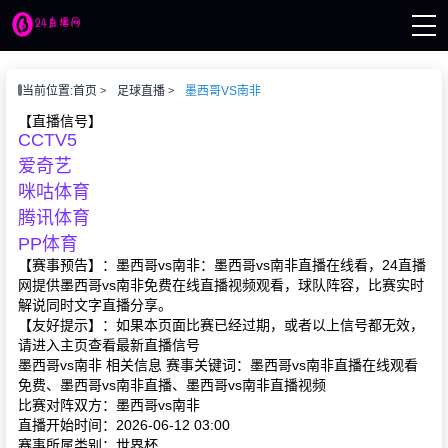
页
当前位置:
首页
足球直播
墨西哥VS南非
播
讯
【直播信号】
CCTV5
像
赛事
爱奇艺
咪咕体育
腾讯体育
PP体育
【赛事预告】：墨西哥vs南非：墨西哥vs南非直播在线看，24直播
网提供墨西哥vs南非免费在线直播视频观看，球队阵容，比赛实时
解说同时文字直播分享。
【友好提示】：如果本页面比赛已经过期，或者以上信号都无效，
请进入主页查看最新直播信号
墨西哥vs南非 相关信息 赛事关键词：墨西哥vs南非直播在线观看
免费、墨西哥vs南非直播、墨西哥vs南非直播视频
比赛对阵双方：墨西哥vs南非
直播开始时间：2026-06-12 03:00
赛事所属类别：世界杯