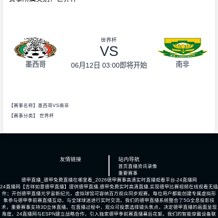
世界杯
VS
墨西哥
南非
06月12日 03:00
即将开始
【赛事名称】墨西哥VS南非
【赛事分类】
世界杯
友情链接
站内导航
首页
直播
资讯
录像
重要赛事
德甲直播_德甲免费直播在哪里看_2026德甲赛事高清实时直播观看平台-24直播网
24直播网【吉祥如意德甲直播】提供德甲直播,德甲免费实时高清直播,实现德甲比赛视频在线观看无插
件；开创德甲直播元宇宙新纪元，虚拟球馆可容纳百万观众同步观赛。每位用户都能创建专属虚拟形
象参与德甲季前赛直播互动，与全球球迷进行实时交流。我们的德甲直播系统整合了5G全息投影技
术，重要赛事支持3D立体直播。在直播过程中，观众可投票选择镜头焦点，决定德甲直播的画面呈现
角度。24直播网与ESPN建立战略合作，引入独家德甲季前赛直播幕后花絮。我们的智能穿戴设备联