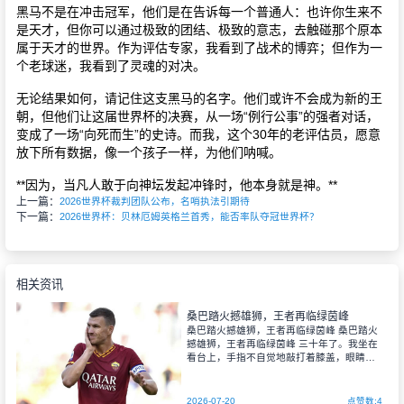
黑马不是在冲击冠军，他们是在告诉每一个普通人：也许你生来不
是天才，但你可以通过极致的团结、极致的意志，去触碰那个原本
属于天才的世界。作为评估专家，我看到了战术的博弈；但作为一
个老球迷，我看到了灵魂的对决。
无论结果如何，请记住这支黑马的名字。他们或许不会成为新的王
朝，但他们让这届世界杯的决赛，从一场“例行公事”的强者对话，
变成了一场“向死而生”的史诗。而我，这个30年的老评估员，愿意
放下所有数据，像一个孩子一样，为他们呐喊。
**因为，当凡人敢于向神坛发起冲锋时，他本身就是神。**
上一篇：
2026世界杯裁判团队公布，名哨执法引期待
下一篇：
2026世界杯：贝林厄姆英格兰首秀，能否率队夺冠世界杯？
相关资讯
桑巴踏火撼雄狮，王者再临绿茵峰
桑巴踏火撼雄狮，王者再临绿茵峰 桑巴踏火
撼雄狮，王者再临绿茵峰 三十年了。我坐在
看台上，手指不自觉地敲打着膝盖，眼睛死
死盯着那片绿茵。桑巴军团与非洲雄狮的对
决，从来不只是足球，而是一场关于血性、
荣耀与传承的史诗。 比赛开始前，我翻看
2026-07-20
点赞数:4