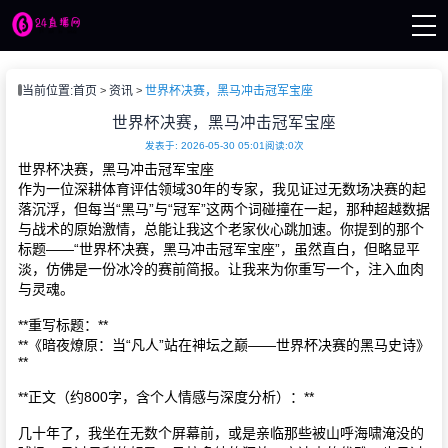
页
当前位置:
首页
资讯
世界杯决赛，黑马冲击冠军宝座
播
讯
世界杯决赛，黑马冲击冠军宝座
像
发表于: 2026-05-30 05:01
阅读:0次
赛事
世界杯决赛，黑马冲击冠军宝座
作为一位深耕体育评估领域30年的专家，我见证过无数场决赛的起
落沉浮，但每当“黑马”与“冠军”这两个词碰撞在一起，那种超越数据
与战术的原始激情，总能让我这个老家伙心跳加速。你提到的那个
标题——“世界杯决赛，黑马冲击冠军宝座”，虽然直白，但略显平
淡，仿佛是一份冰冷的赛前简报。让我来为你重写一个，注入血肉
与灵魂。
**重写标题：**
**《暗夜燎原：当“凡人”站在神坛之巅——世界杯决赛的黑马史诗》
**
**正文（约800字，含个人情感与深度分析）：**
几十年了，我坐在无数个屏幕前，或是亲临那些被山呼海啸淹没的