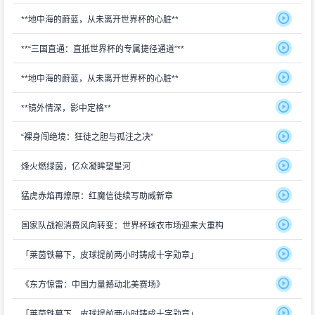
**地中海的蔚蓝，从未离开世界杯的心脏**
**“三国直通：直抵世界杯的专属捷径通道”**
**地中海的蔚蓝，从未离开世界杯的心脏**
**镜外情深，影中定格**
“裸身闯绝境：狂徒之胆与孤注之决”
烽火燃绿茵，亿众凝眸望星河
猛虎赤焰再燎原：红魔信徒续写助威新章
国家队战袍消费风向转变：世界杯球衣市场迎来大重构
「莱茵铁幕下，皮球提前两小时铸成十字勋章」
《东方惊雷：中国力量撼动北美赛场》
「莱茵铁幕下，皮球提前两小时铸成十字勋章」