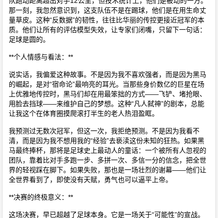
队跑动距离超出对手12公里，但技术统计上，他们是被动的一方。
那一刻，我忽然意识到，这支队伍不是在踢球，他们是在用生命丈
量草皮。这种“反数据”的韧性，往往比华丽的传控更接近冠军的本
质。他们让所有的评估模型失效，让专家们闭嘴，只留下一句话：
足球是圆的。
**个人情感与看法：**
说实话，我偏爱这种故事。不是因为我不喜欢强者，而是因为黑马
的崛起，是对“宿命论”最响亮的耳光。当那些身价数亿的巨星在场
上优雅地传控时，黑马们却在用最笨拙的方式——飞铲、堵抢眼、
用脸去挡球——来维护自己的梦想。这种“凡人弑神”的剧本，总能
让我这个在体育圈摸爬滚打半生的老人热泪盈眶。
我预测过无数次冠军，但这一次，我拒绝预测。不是因为我看不
清，而是因为我不想用我的“经验”去亵渎这份未知的狂热。如果黑
马最终捧杯，那将是足球史上最动人的童话：一个被所有人忽视的
团队，靠着比对手多跑一步、多拼一次、多信一分的信念，把全世
界的轻视踩在脚下。如果失败，那也是一场壮烈的谢幕——他们让
全世界看到了，即使没有天赋，勇气也可以逼平上帝。
**决赛的终极意义：**
这场决赛，早已超越了足球本身。它是一场关于“可能性”的宣战。