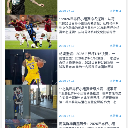
测试 作为一名在体育管理领域摸爬滚打了三
十年的老评估专家，我见证了太多世界杯的
变迁。但当我第一次看到2026年世界杯将在
2026-07-19
点赞数:4
美国、加拿大、墨西哥三国联
**2026世界杯小组赛命名逻辑：从符号体系到文化隐喻的传承与重构**
**2026世界杯小组赛命名逻辑：从符号体系
到文化隐喻的传承与重构** 2026世界杯小组
赛命名逻辑：从符号体系到文化隐喻的传承
与重构 作为一个跟踪研究世界杯三十余年的
体育评估专家，我见证过无数届赛事的起承
转合，但2026年世界杯小组赛命名的变革，
2026-07-19
点赞数:4
却让我第一次在专业判断之
绝境重燃：2026世界杯1/16决赛，一球改写命运
绝境重燃：2026世界杯1/16决赛，一球改写
命运 # 绝境重燃：2026世界杯1/16决赛，一
球改写命运 作为一名跟踪报道国际足球三十
余年的老记者，我见证过太多所谓的“奇迹”。
马拉多纳的上帝之手，齐达内的天外飞仙，
梅西的封神之夜——这些瞬间被反复传颂
2026-07-18
点赞数:4
**北美世界杯小组赛晋级推演：概率算法与潜在变量全解析**
**北美世界杯小组赛晋级推演：概率算法与潜
在变量全解析** # 北美世界杯小组赛晋级推
演：概率算法与潜在变量全解析 作为一名深
耕体育评估领域三十年的老将，我见证过无
数比赛的起起落落，也目睹过太多“不可能”变
为“理所当然”。当2026年世界杯的聚光灯即
2026-07-18
点赞数:4
将投向北美
南美群雄再起风云：2026世界杯小组赛格局新解