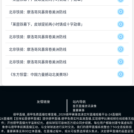
北非铁骑：摩洛哥风暴席卷美洲防线
「莱茵铁幕下，皮球提前两小时铸成十字勋章」
北非铁骑：摩洛哥风暴席卷美洲防线
北非铁骑：摩洛哥风暴席卷美洲防线
北非铁骑：摩洛哥风暴席卷美洲防线
《东方惊雷：中国力量撼动北美赛场》
友情链接
站内导航
首页
直播
资讯
录像
重要赛事
德甲直播_德甲免费直播在哪里看_2026德甲赛事高清实时直播观看平台-24直播网
24直播网【吉祥如意德甲直播】提供德甲直播,德甲免费实时高清直播,实现德甲比赛视频在线观看无插
件；开创德甲直播元宇宙新纪元，虚拟球馆可容纳百万观众同步观赛。每位用户都能创建专属虚拟形
象参与德甲季前赛直播互动，与全球球迷进行实时交流。我们的德甲直播系统整合了5G全息投影技
术，重要赛事支持3D立体直播。在直播过程中，观众可投票选择镜头焦点，决定德甲直播的画面呈现