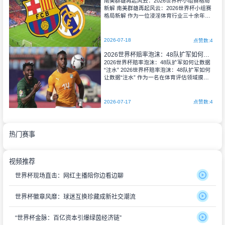
南美群雄再起风云：2026世界杯小组赛格局
新解 南美群雄再起风云：2026世界杯小组赛
格局新解 作为一位浸淫体育行业三十余年的
老评估人，我见证过无数届世界杯的起起落
落，经历过太多赛场上令人心碎与狂喜的瞬
间。然而，当2026年世界杯的脚步渐近，当
2026-07-18
点赞数:4
我审
2026世界杯赔率泡沫：48队扩军如何让数据“注水”
2026世界杯赔率泡沫：48队扩军如何让数据
“注水” 2026世界杯赔率泡沫：48队扩军如何
让数据“注水” 作为一名在体育评估领域摸爬
滚打了整整30年的老兵，我见过太多数据的
起落、赔率的波动，但从来没有像现在这
样，对2026年世界杯的赔率感到一种深深的“
2026-07-17
点赞数:4
热门赛事
视频推荐
世界杯现场直击：网红主播陪你边看边聊
世界杯徽章风靡：球迷互换珍藏成新社交潮流
“世界杯金脉：百亿资本引爆绿茵经济链”