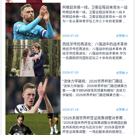
阿根廷命悬一线，卫冕征程迎来背水一战
阿根廷命悬一线，卫冕征程迎来背水一战 #
阿根廷命悬一线，卫冕征程迎来背水一战 作
为一名从事体育评估工作三十年的老观察
者，我见证过无数王朝的崛起与崩塌，但此
刻，当我凝视着这支阿根廷队时，心中涌起
的是一种难以言说的复杂情感。 时间回到
2026-07-20
点赞数:4
202
西班牙传控再进化：八强战中的战术革命
西班牙传控再进化：八强战中的战术革命 西
班牙传控再进化：八强战中的战术革命 作为
一名跟踪研究国际足坛三十余年的老观察
者，我见证过无数战术潮流的兴衰。从意大
利的链式防守到荷兰的全攻全守，从英伦的
长传冲吊到德国的钢铁意志——但没有任何
2026-07-20
点赞数:4
一种打法
“流体力学破局：2026世界杯射门路径精算方案——基于BBVA球场风场重构模拟”
“流体力学破局：2026世界杯射门路径精算方
案——基于BBVA球场风场重构模拟” 流体力
学破局：2026世界杯射门路径精算方案——
基于BBVA球场风场重构模拟 作为一名深耕体
育评估领域三十年的老兵，我见证过无数技
术的迭代、战术的革新，甚至规则的重塑。
2026-07-19
点赞数:4
但当我第一次接触到“基于流体力学
“2026多国世界杯签证政策调整对参赛国后勤支持系统的冲击与应对分析”
“2026多国世界杯签证政策调整对参赛国后勤
支持系统的冲击与应对分析” 2026多国世界
杯签证政策调整：一场后勤系统的极限压力